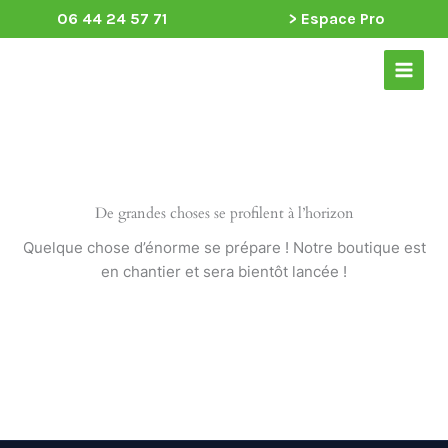
Aller
06 44 24 57 71
> Espace Pro
au
Main
contenu
Menu
De grandes choses se profilent à l’horizon
Quelque chose d’énorme se prépare ! Notre boutique est
en chantier et sera bientôt lancée !