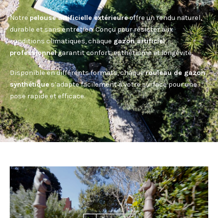
Notre
pelouse artificielle extérieure
offre un rendu naturel,
durable et sans entretien. Conçu pour résister aux
conditions climatiques, chaque
gazon artificiel
professionnel
garantit confort, esthétisme et longévité.
Disponible en différents formats, chaque
rouleau de gazon
synthétique
s’adapte facilement à votre surface pour une
pose rapide et efficace.