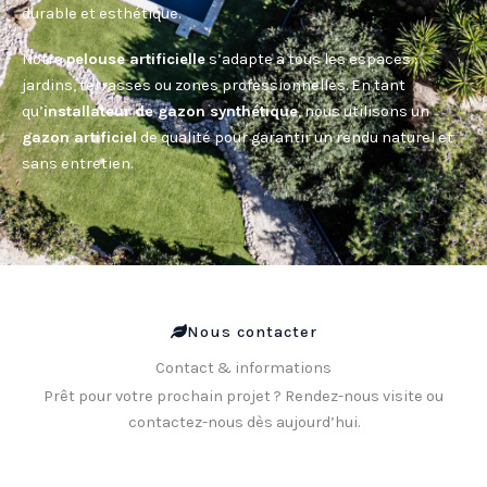
durable et esthétique.
Notre
pelouse artificielle
s’adapte à tous les espaces :
jardins, terrasses ou zones professionnelles. En tant
qu’
installateur de gazon synthétique
, nous utilisons un
gazon artificiel
de qualité pour garantir un rendu naturel et
sans entretien.
Nous contacter
Contact & informations
Prêt pour votre prochain projet ? Rendez-nous visite ou
contactez-nous dès aujourd’hui.