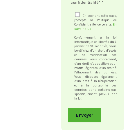
confidentialité*
*
M
e
s
En cochant cette case,
j'accepte la Politique de
s
Confidentialité de ce site.
En
a
savoir plus
g
Conformément à la loi
e
Informatique et Libertés du 6
janvier 1978 modifiée, vous
bénéficiez d’un droit d’accès
et de rectification des
données vous concernant,
d’un droit d’opposition pour
motifs légitimes, d’un droit à
l’effacement des données.
Vous disposez également
d’un droit à la récupération
et à la portabilité des
données dans certains cas
spécifiquement prévus par
la loi.
Envoyer