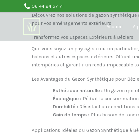
Aller
06 44 24 57 71
Paysagistes et Particuliers – Gazon Synthétique
au
Découvrez nos solutions de gazon synthétique ad
contenu
pour vos aménagements extérieurs.
Accueil
A 
Transformez Vos Espaces Extérieurs à Béziers
Que vous soyez un paysagiste ou un particulier, 
balcons et autres espaces extérieurs. Offrant une
intempéries et garantir un rendu impeccable to
Les Avantages du Gazon Synthétique pour Bézie
Esthétique naturelle :
Un gazon qui off
Écologique :
Réduit la consommation d'
Durabilité :
Résistant aux conditions cl
Gain de temps :
Plus besoin de tondre
Applications Idéales du Gazon Synthétique à Bé