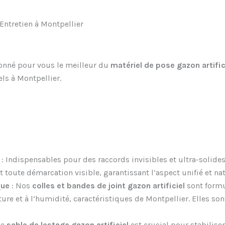
ntretien à Montpellier
ionné pour vous le meilleur du
matériel de pose gazon artific
els à Montpellier.
: Indispensables pour des raccords invisibles et ultra-solide
 toute démarcation visible, garantissant l’aspect unifié et nat
que
: Nos
colles et bandes de joint gazon artificiel
sont formul
ure et à l’humidité, caractéristiques de Montpellier. Elles son
Le
sable de lestage gazon artificiel
est crucial pour stabilise