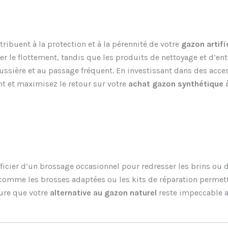
tribuent à la protection et à la pérennité de votre
gazon artifi
iter le flottement, tandis que les produits de nettoyage et d’en
oussière et au passage fréquent. En investissant dans des acce
nt et maximisez le retour sur votre
achat gazon synthétique à
icier d’un brossage occasionnel pour redresser les brins ou d
s comme les brosses adaptées ou les kits de réparation permett
sure que votre
alternative au gazon naturel
reste impeccable a