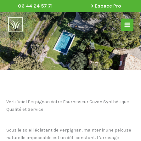
Aller
06 44 24 57 71
> Espace Pro
au
Main
contenu
Menu
Vertificiel Perpignan Votre Fournisseur Gazon Synthétique
Qualité et Service
Sous le soleil éclatant de Perpignan, maintenir une pelouse
naturelle impeccable est un défi constant. L’arrosage